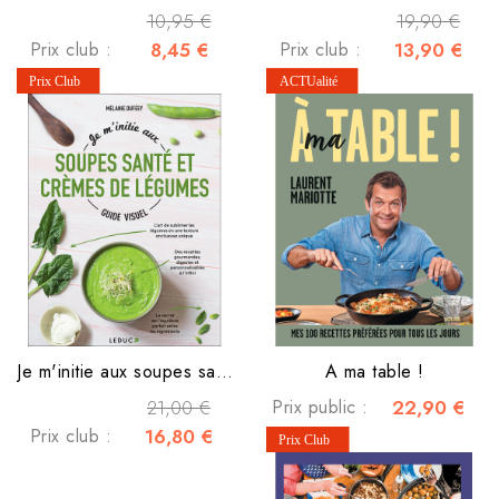
10,95 €
19,90 €
Prix club :
8,45 €
Prix club :
13,90 €
Je m'initie aux soupes santé et crèmes de légumes
A ma table !
21,00 €
Prix public :
22,90 €
Prix club :
16,80 €