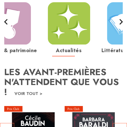
navigate_before
navigate_next
re & patrimoine
Actualités
Littératu
LES AVANT-PREMIÈRES
N'ATTENDENT QUE VOUS
!
VOIR TOUT >