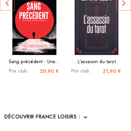
navigate_before
navigate_next
Sang précédent - Une...
L'assassin du tarot
Prix club :
20,90 €
Prix club :
21,90 €
DÉCOUVRIR FRANCE LOISIRS :
expand_more