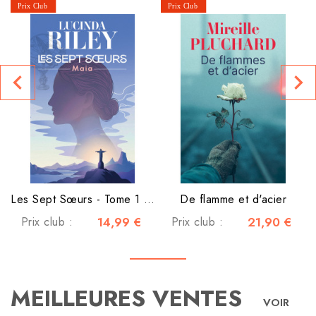
navigate_before
navigate_next
Les Sept Sœurs - Tome 1 - Maia
De flamme et d'acier
Prix club :
14,99 €
Prix club :
21,90 €
MEILLEURES VENTES
VOIR