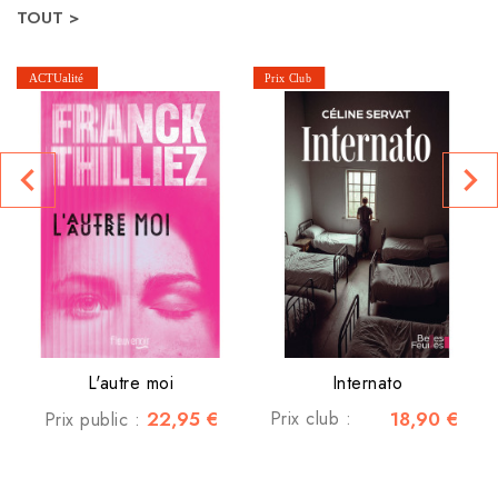
TOUT >
navigate_before
navigate_next
L'autre moi
Internato
22,95 €
Prix club :
18,90 €
Prix public :