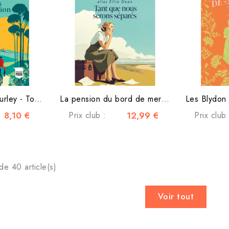
La Saga des O'Hurley - Tome 1 - Le Pays de la passion
La pension du bord de mer - Tome 8 - Tant que nous serons séparés
8,10 €
Prix club :
12,99 €
Prix club 
de 40 article(s)
Voir tout