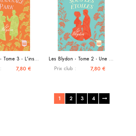
Les Blydon - Tome 3 - L'insolente de Stannage Park
Les Blydon - Tome 2 - Une danse sous les étoiles
:
7,80 €
Prix club :
7,80 €
1
2
3
4