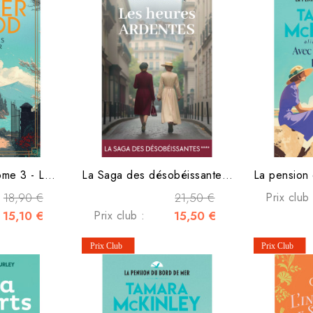
Calder Wood - Tome 3 - Les noces de papier
La Saga des désobéissantes - Tome 4 - Les heures ardentes
18,90 €
21,50 €
Prix club 
15,10 €
Prix club :
15,50 €