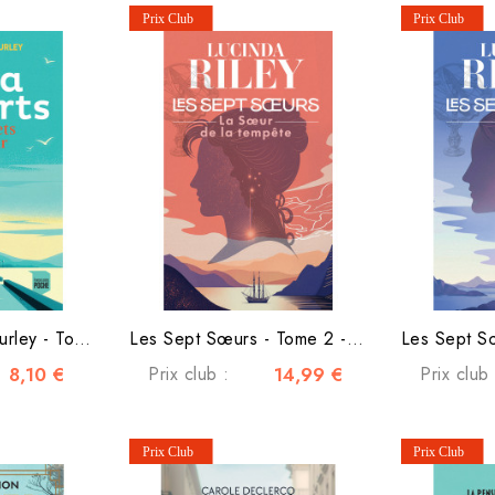
La Saga des O'Hurley - Tome 3 - Les secrets du cœur
Les Sept Sœurs - Tome 2 - La sœur de la tempête
8,10 €
Prix club :
14,99 €
Prix club 