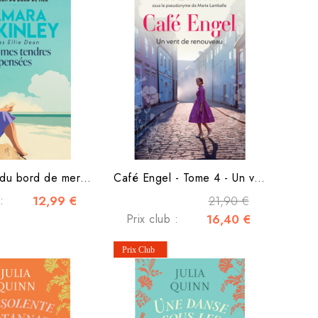
La pension du bord de mer - Tome 9 - Avec mes tendres pensées
Café Engel - Tome 4 - Un vent de renouveau
:
12,99 €
21,90 €
Prix club :
16,40 €