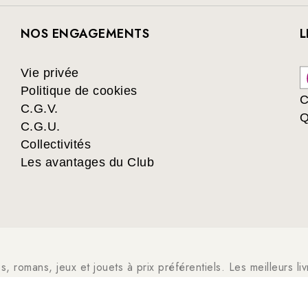
NOS ENGAGEMENTS
L
Vie privée
Politique de cookies
C
C.G.V.
Q
C.G.U.
Collectivités
Les avantages du Club
es, romans, jeux et jouets à prix préférentiels. Les meilleurs l
livre jeunesse, vie pratique, beaux livres, bandes dessinées, m