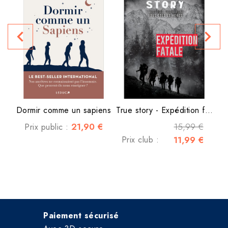
Vi
navigate_before
navigate_next
P
Dormir comme un sapiens
True story - Expédition fatale
21,90 €
15,99 €
Prix public :
Prix club :
11,99 €
Paiement sécurisé