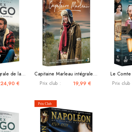
Alex Hugo L'intégrale de la saison 5 & 6
Capitaine Marleau intégrale saison 3
Le Comte 
24,90 €
Prix club :
19,99 €
Prix club 