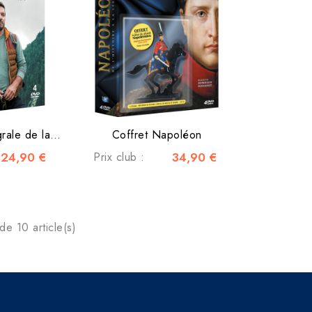
Alex Hugo L'intégrale de la saison 7
Coffret Napoléon
24,90 €
Prix club :
34,90 €
de 10 article(s)