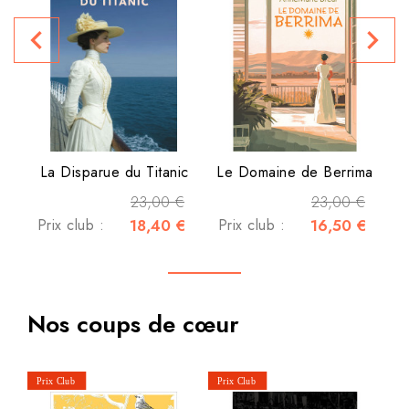
P
navigate_before
navigate_next
La Disparue du Titanic
Le Domaine de Berrima
23,00 €
23,00 €
Prix club :
18,40 €
Prix club :
16,50 €
Nos coups de cœur