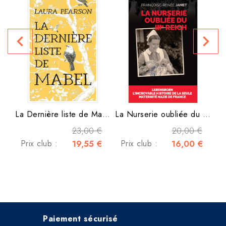
navigate_before
navigate_next
P
La Dernière liste de Mabel
La Nurserie oubliée du IIIe...
23,00 €
20,00 €
Prix club :
19,55 €
Prix club :
16,00 €
Paiement sécurisé