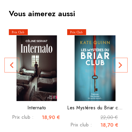
Vous aimerez aussi
navigate_before
navigate_next
P
Internato
Les Mystères du Briar club
Prix club :
18,90 €
22,00 €
Prix club :
18,70 €