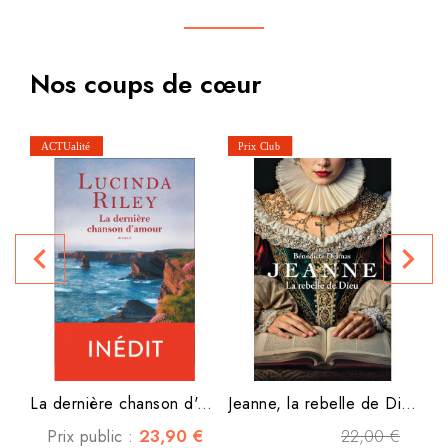
Nos coups de cœur
navigate_before
navigate_next
La dernière chanson d'amour
Jeanne, la rebelle de Dieu
23,90 €
22,00 €
P
Prix public :