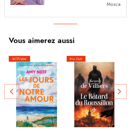
Mosca
Vous aimerez aussi
navigate_before
navigate_next