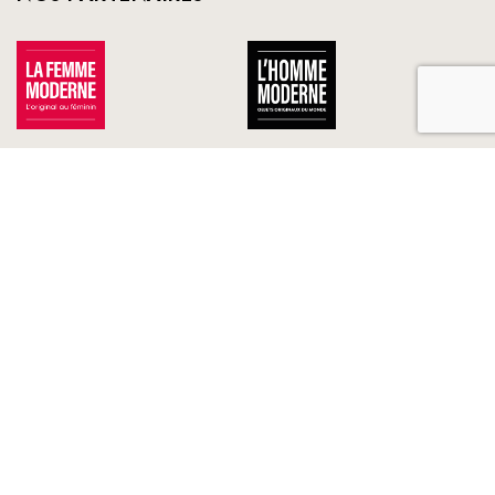
TOUS NOS PARTENAIRES
FRANCE LOISIRS
NOS ENGAGEMENTS
LE CLUB À VOTRE SERVICE
France Loisirs: Achat en ligne de livres, romans, jeux et jouets à
prix préférentiels. Les meilleurs livres sélectionnés par France
Loisirs : romans, suspense, thriller, policier, humour, livre