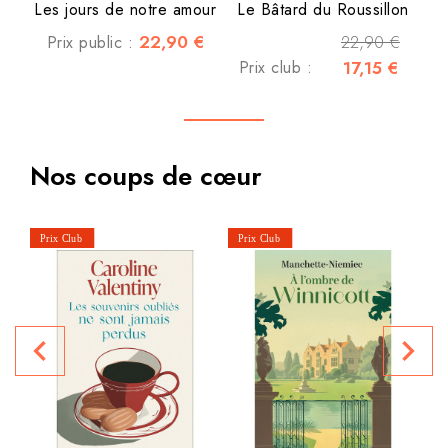
Les jours de notre amour
Le Bâtard du Roussillon
22,90 €
22,90 €
Prix public :
Prix club :
17,15 €
Nos coups de cœur
navigate_before
navigate_next
P