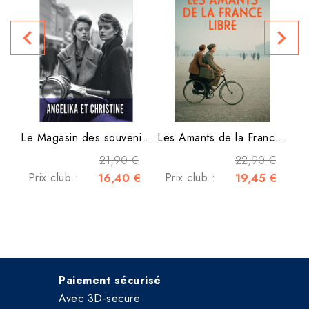
P
navigate_before
navigate_next
Le Magasin des souvenirs -...
Les Amants de la France libre
21,90 €
22,90 €
Prix club :
16,40 €
Prix club :
19,45 €
Paiement sécurisé
Avec 3D-secure