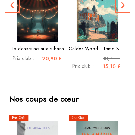
navigate_before
navigate_next
P
La danseuse aux rubans
Calder Wood - Tome 3 - Les...
Prix club :
20,90 €
18,90 €
Prix club :
15,10 €
Nos coups de cœur