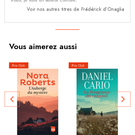
Voir nos autres titres de Frédérick d'Onaglia
Vous aimerez aussi
navigate_before
navigate_next