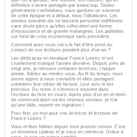
définitive s’avère partagée par beaucoup. Toutes
générations confondues, nous gardons un souvenir
de cette époque et à défaut, nous l’idéalisons. Les
années soixante-dix ne laissent personne indifférent,
sans doute parce qu’elles véhiculent une forme
d’insouciance et de gravité mélangées. Les paillettes
sur fond de crise économique sans précédent.
Comment avez-vous vécu le fait d’être privé du
contact de vos lecteurs pendant plus d’un an ?
Les dédicaces en boutique France Loisirs m’ont
cruellement manqué l’année dernière. Depuis près de
vingt ans, je retrouve certaines lectrices, chaque
année, fidèles au rendez-vous. Au fil du temps, nous
avons appris à nous connaître et elles partagent
volontiers leur retour de lecture. Leur avis m’est
précieux. Du reste, il s’immisce souvent dans
l’écriture du livre en cours. Après plus d’un an et demi
de communication via les réseaux sociaux, je n’ai
qu’une hâte, repartir en signature !
Pour finir, un mot pour vos lectrices et lecteurs de
France Loisirs ?
Vous m’êtes fidèles depuis mon premier roman. C’est
un immense cadeau et je vous en remercie. Grâce à
vous, je suis un auteur comblé.