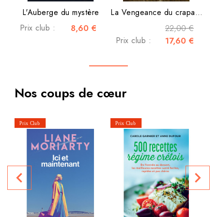
L'Auberge du mystère
La Vengeance du crapaud
Prix club :
8,60 €
22,00 €
Prix club :
17,60 €
Nos coups de cœur
La
navigate_before
navigate_next