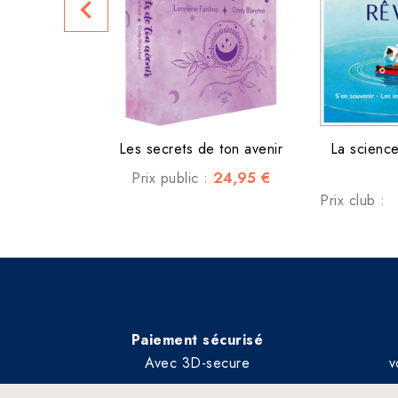
navigate_before
Les secrets de ton avenir
La scienc
24,95 €
Prix public :
Prix club :
Paiement sécurisé
Avec 3D-secure
v