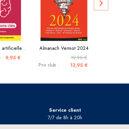
navigate_next
artificielle...
Almanach Vermot 2024
9,95 €
19,95 €
c :
Prix club :
13,95 €
Service client
7/7 de 8h à 20h