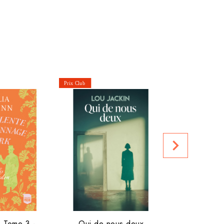
Prix club :
navigate_next
 Tome 3 -...
Qui de nous deux