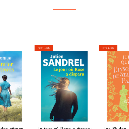
 des citrons
Le jour où Rose a disparu
Les Blydon -