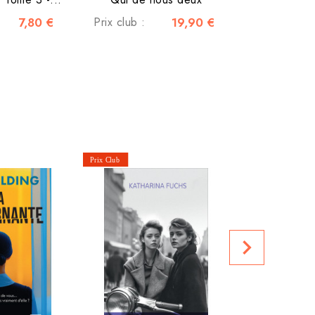
7,80 €
Prix club :
19,90 €
D'autres 
Prix public
navigate_next