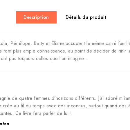
Description
Détails du produit
ola, Pénélope, Betty et Éliane occupent le même carré famill
es font plus ample connaissance, au point de décider de finir 
 sont pas toujours celles que l’on imagine…
gnie de quatre femmes d’horizons différents. J’ai adoré m’im
e crée au fil du temps avec des inconnus, surtout quand des é
antes. Ce livre fera parler de lui !
nion