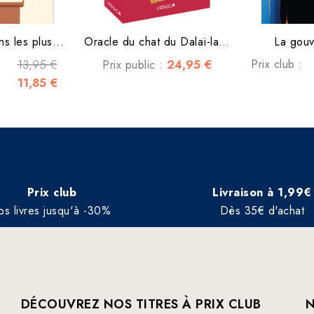
ns les plus...
Oracle du chat du Dalaï-lama
La gouv
13,95 €
24,95 €
Prix club :
Prix public :
11,85 €
Prix club
Livraison à 1,99€
os livres jusqu'à -30%
Dès 35€ d'achat
DÉCOUVREZ NOS TITRES À PRIX CLUB
N