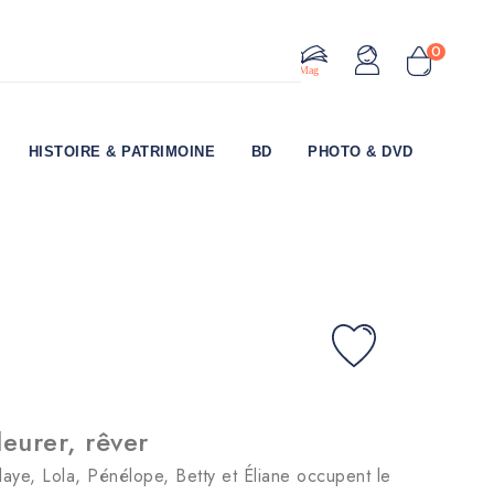
0
Le Mag
HISTOIRE & PATRIMOINE
BD
PHOTO & DVD
leurer, rêver
aye, Lola, Pénélope, Betty et Éliane occupent le