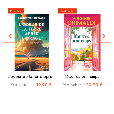
navigate_before
navigate_next
P
L'odeur de la terre après...
D'autres printemps
Prix club :
19,90 €
20,90 €
Prix public :