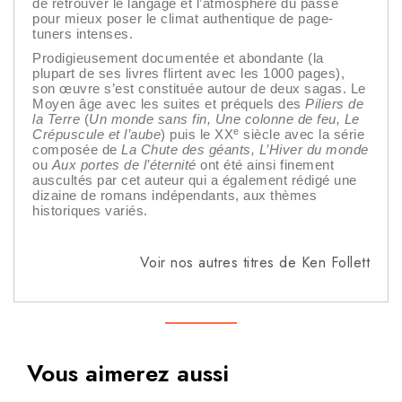
de retrouver le langage et l’atmosphère du passé
pour mieux poser le climat authentique de page-
tuners intenses.
Prodigieusement documentée et abondante (la
plupart de ses livres flirtent avec les 1000 pages),
son œuvre s’est constituée autour de deux sagas. Le
Moyen âge avec les suites et préquels des
Piliers de
la Terre
(
Un monde sans fin, Une colonne de feu, Le
e
Crépuscule et l’aube
) puis le XX
siècle avec la série
composée de
La Chute des géants, L’Hiver du monde
ou
Aux portes de l’éternité
ont été ainsi finement
auscultés par cet auteur qui a également rédigé une
dizaine de romans indépendants, aux thèmes
historiques variés.
Voir nos autres titres de Ken Follett
Vous aimerez aussi