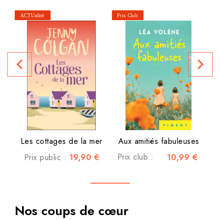
Le
navigate_before
navigate_next
P
Les cottages de la mer
Aux amitiés fabuleuses
19,90 €
Prix club :
10,99 €
Prix public :
Nos coups de cœur