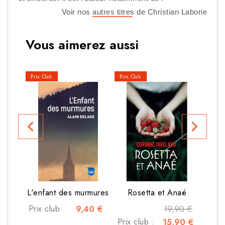
Voir nos autres titres de Christian Laborie
Vous aimerez aussi
navigate_before
navigate_next
Prix 
L'enfant des murmures
Rosetta et Anaé
Prix club :
9,40 €
19,90 €
Prix club :
15,90 €