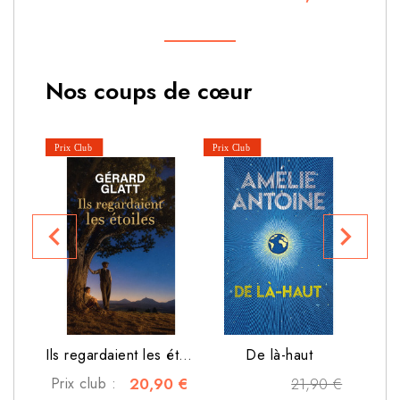
Nos coups de cœur
navigate_before
navigate_next
Prix 
Ils regardaient les étoiles
De là-haut
Prix club :
20,90 €
21,90 €