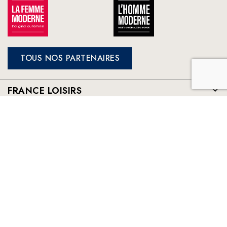
TOUS NOS PARTENAIRES
FRANCE LOISIRS
NOS ENGAGEMENTS
LE CLUB À VOTRE SERVICE
France Loisirs: Achat en ligne de livres, romans, jeux et jouets à
prix préférentiels. Les meilleurs livres sélectionnés par France
Loisirs : romans, suspense, thriller, policier, humour, livre
jeunesse, vie pratique, beaux livres, bandes dessinées, mangas,
young adult ...