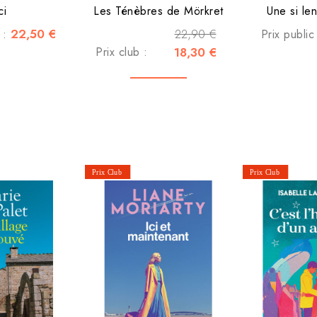
ci
Les Ténèbres de Mörkret
Une si le
22,50 €
22,90 €
c :
Prix public
Prix club :
18,30 €