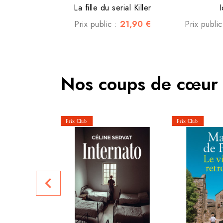
La fille du serial Killer
I
21,90 €
Prix public :
Prix publi
Nos coups de cœur
navigate_before