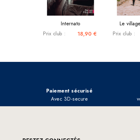
Internato
Le villag
Prix club :
18,90 €
Prix club :
Paiement sécurisé
Avec 3D-secure
v