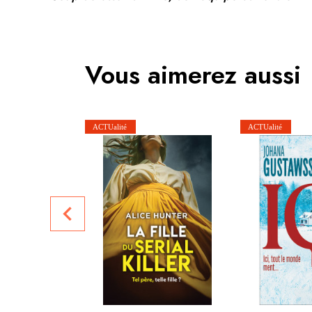
Vous aimerez aussi
navigate_before