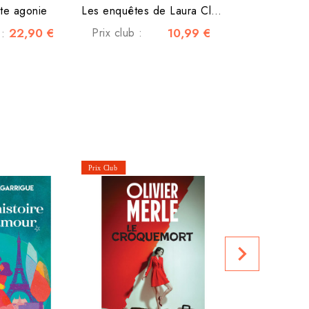
nte agonie
Les enquêtes de Laura Claes...
22,90 €
Prix club :
10,99 €
 :
La disparue d
navigate_next
Prix club :