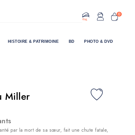
0
Le Mag
HISTOIRE & PATRIMOINE
BD
PHOTO & DVD
 Miller
ants
nté par la mort de sa sœur, fait une chute fatale,