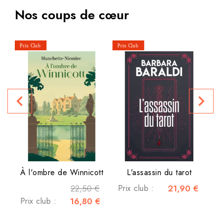
Nos coups de cœur
navigate_before
navigate_next
P
À l'ombre de Winnicott
L'assassin du tarot
22,50 €
Prix club :
21,90 €
Prix club :
16,80 €