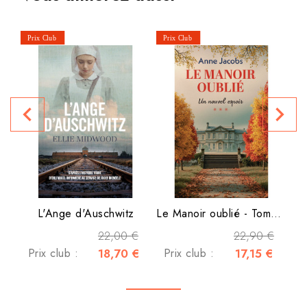
P
navigate_before
navigate_next
L'Ange d'Auschwitz
Le Manoir oublié - Tome 3 -...
22,00 €
22,90 €
Prix club :
18,70 €
Prix club :
17,15 €