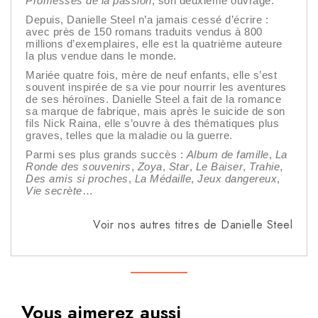
Promesses de la passion
, son deuxième ouvrage.
Depuis, Danielle Steel n’a jamais cessé d’écrire :
avec près de 150 romans traduits vendus à 800
millions d’exemplaires, elle est la quatrième auteure
la plus vendue dans le monde.
Mariée quatre fois, mère de neuf enfants, elle s’est
souvent inspirée de sa vie pour nourrir les aventures
de ses héroïnes. Danielle Steel a fait de la romance
sa marque de fabrique, mais après le suicide de son
fils Nick Raina, elle s’ouvre à des thématiques plus
graves, telles que la maladie ou la guerre.
Parmi ses plus grands succès :
Album de famille
,
La
Ronde des souvenirs
,
Zoya
,
Star
,
Le Baiser
,
Trahie
,
Des amis si proches
,
La Médaille
,
Jeux dangereux
,
Vie secrète
…
Voir nos autres titres de Danielle Steel
Vous aimerez aussi