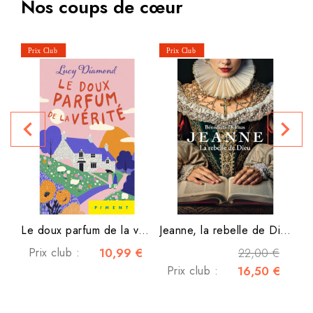
Nos coups de cœur
L
navigate_before
navigate_next
P
Le doux parfum de la vérité
Jeanne, la rebelle de Dieu
Prix club :
10,99 €
22,00 €
Prix club :
16,50 €