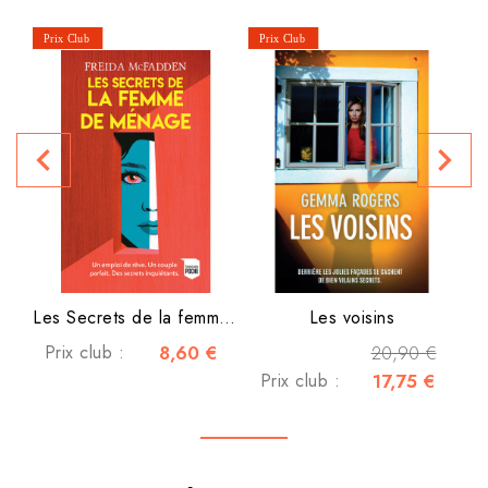
navigate_before
navigate_next
Les Secrets de la femme de...
Les voisins
Prix club :
8,60 €
20,90 €
Prix club :
17,75 €