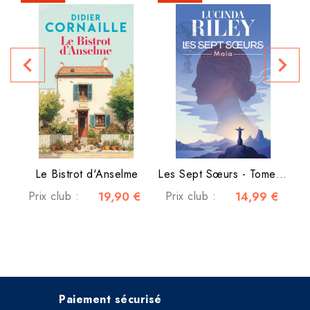
navigate_before
navigate_next
Le Bistrot d'Anselme
Les Sept Sœurs - Tome 1 - Maia
Prix club :
19,90 €
Prix club :
14,99 €
Paiement sécurisé