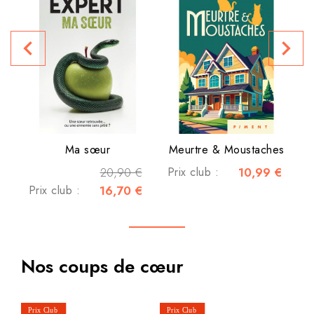
navigate_before
navigate_next
P
Ma sœur
Meurtre & Moustaches
20,90 €
Prix club :
10,99 €
Prix club :
16,70 €
Nos coups de cœur