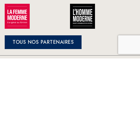
TOUS NOS PARTENAIRES
FRANCE LOISIRS
NOS ENGAGEMENTS
LE CLUB À VOTRE SERVICE
France Loisirs: Achat en ligne de livres, romans, jeux et jouets à
prix préférentiels. Les meilleurs livres sélectionnés par France
Loisirs : romans, suspense, thriller, policier, humour, livre
jeunesse, vie pratique, beaux livres, bandes dessinées, mangas,
young adult ...