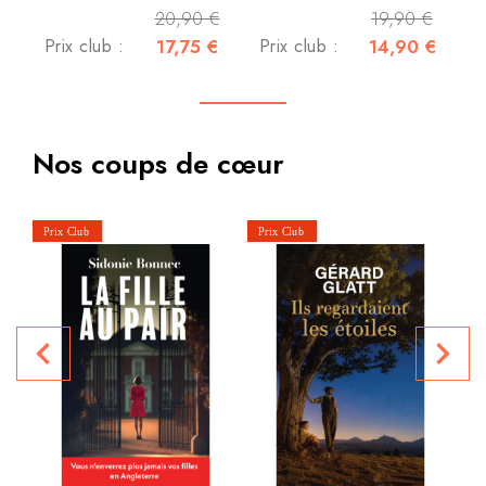
20,90 €
19,90 €
Prix club :
17,75 €
Prix club :
14,90 €
Nos coups de cœur
navigate_before
navigate_next
P