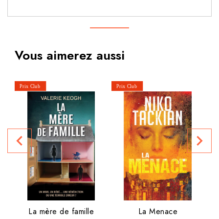
Vous aimerez aussi
L
P
navigate_before
navigate_next
La mère de famille
La Menace