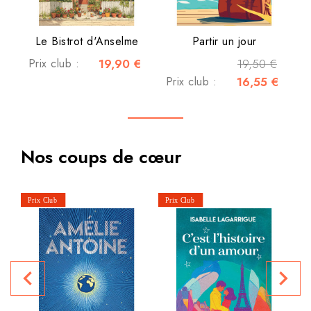
Le Bistrot d'Anselme
Partir un jour
Prix club :
19,90 €
19,50 €
Prix club :
16,55 €
Nos coups de cœur
navigate_before
navigate_next
P