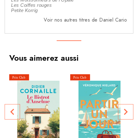
Les Coiffes rouges
Petite Korrig
Voir nos autres titres de Daniel Cario
Vous aimerez aussi
navigate_before
navigate_next
P