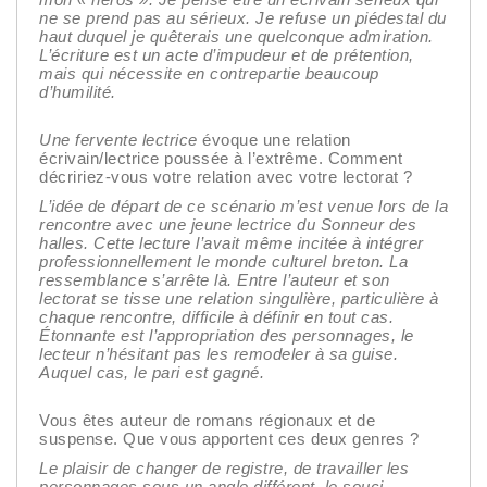
ne se prend pas au sérieux. Je refuse un piédestal du
haut duquel je quêterais une quelconque admiration.
L’écriture est un acte d’impudeur et de prétention,
mais qui nécessite en contrepartie beaucoup
d’humilité.
Une fervente lectrice
évoque une relation
écrivain/lectrice poussée à l’extrême. Comment
décririez-vous votre relation avec votre lectorat ?
L’idée de départ de ce scénario m’est venue lors de la
rencontre avec une jeune lectrice du Sonneur des
halles. Cette lecture l’avait même incitée à intégrer
professionnellement le monde culturel breton. La
ressemblance s’arrête là. Entre l’auteur et son
lectorat se tisse une relation singulière, particulière à
chaque rencontre, difficile à définir en tout cas.
Étonnante est l’appropriation des personnages, le
lecteur n’hésitant pas les remodeler à sa guise.
Auquel cas, le pari est gagné.
Vous êtes auteur de romans régionaux et de
suspense. Que vous apportent ces deux genres ?
Le plaisir de changer de registre, de travailler les
personnages sous un angle différent, le souci