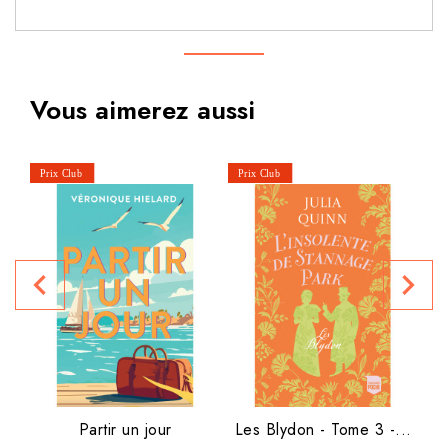
Vous aimerez aussi
P
navigate_before
navigate_next
Partir un jour
Les Blydon - Tome 3 -...