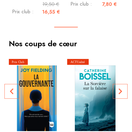
19,50 €
Prix club :
7,80 €
Prix club :
16,55 €
Nos coups de cœur
navigate_before
navigate_next
P