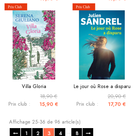
Villa Gloria
Le jour où Rose a disparu
18,90 €
20,90 €
Prix club :
15,90 €
Prix club :
17,70 €
Affichage 25-36 de 96 article(s)
…
1
2
3
4
8