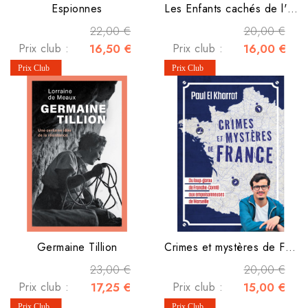
Espionnes
Les Enfants cachés de l'île aux Moines
22,00 €
20,00 €
Prix club :
16,50 €
Prix club :
16,00 €
Germaine Tillion
Crimes et mystères de France
23,00 €
20,00 €
Prix club :
17,25 €
Prix club :
15,00 €