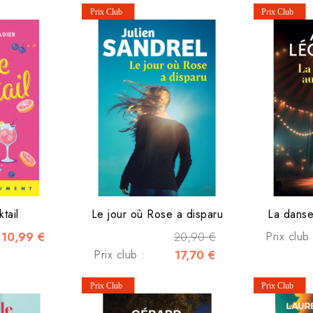
tail
Le jour où Rose a disparu
La danse
10,99 €
20,90 €
Prix club 
Prix club :
17,70 €