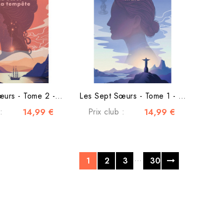
Les Sept Sœurs - Tome 2 - La sœur de la tempête
Les Sept Sœurs - Tome 1 - Maia
:
14,99 €
Prix club :
14,99 €
…
1
2
3
30