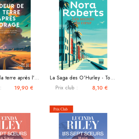
L'odeur de la terre après l'orage
La Saga des O'Hurley - Tome 3 - Les secrets du cœur
:
19,90 €
Prix club :
8,10 €