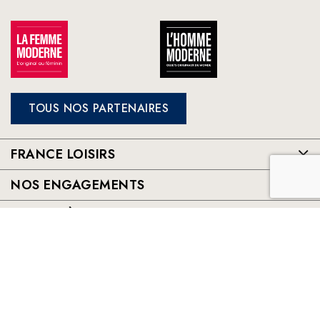
TOUS NOS PARTENAIRES
FRANCE LOISIRS
NOS ENGAGEMENTS
LE CLUB À VOTRE SERVICE
France Loisirs: Achat en ligne de livres, romans, jeux et jouets à
prix préférentiels. Les meilleurs livres sélectionnés par France
Loisirs : romans, suspense, thriller, policier, humour, livre
jeunesse, vie pratique, beaux livres, bandes dessinées, mangas,