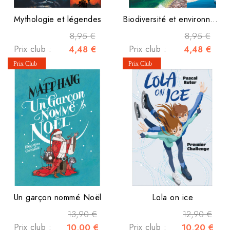
Mythologie et légendes
Biodiversité et environnement
8,95 €
8,95 €
Prix club :
4,48 €
Prix club :
4,48 €
Un garçon nommé Noël
Lola on ice
13,90 €
12,90 €
Prix club :
10,00 €
Prix club :
10,20 €