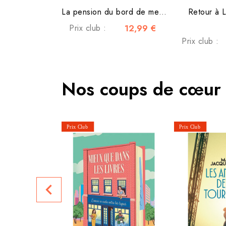
La pension du bord de mer -...
Retour à 
Prix club :
12,99 €
Prix club :
Nos coups de cœur
navigate_before