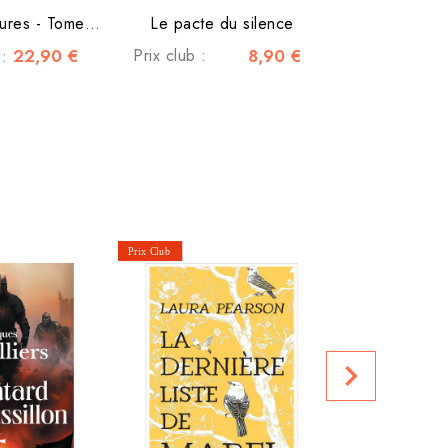
L'île aux murmures - Tome 1...
Le pacte du silence
22,90 €
Prix club :
8,90 €
 :
Prix club :
navigate_next