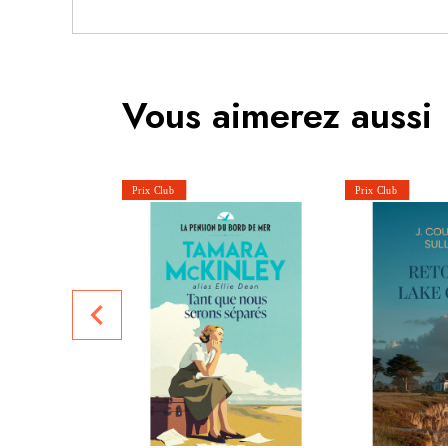
Vous aimerez aussi
navigate_before