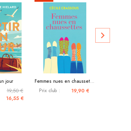
Café Engel - 
navigate_next
Prix club :
un jour
Femmes nues en chaussettes
19,50 €
Prix club :
19,90 €
16,55 €