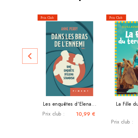
navigate_before
Les enquêtes d'Elena...
La Fille d
Prix club :
10,99 €
Prix club :