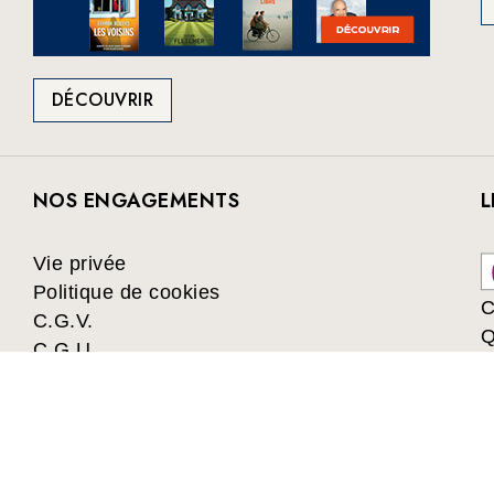
DÉCOUVRIR
NOS ENGAGEMENTS
L
Vie privée
Politique de cookies
C
C.G.V.
Q
C.G.U.
Collectivités
Les avantages du Club