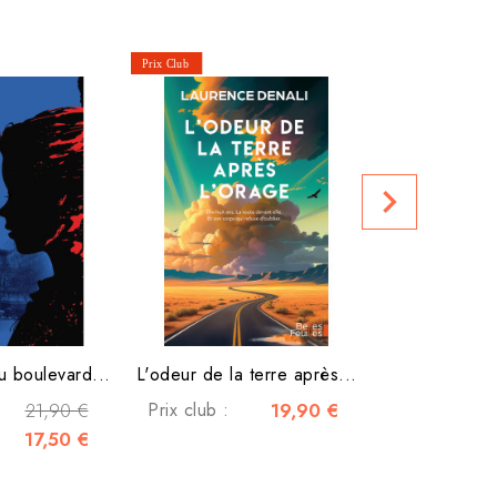
Le Cro
navigate_next
Prix club :
u boulevard...
L'odeur de la terre après...
21,90 €
Prix club :
19,90 €
17,50 €