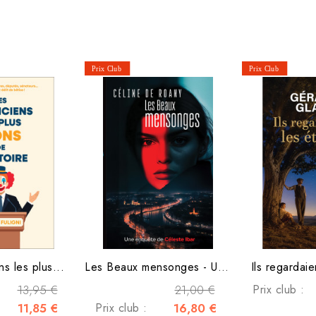
ns les plus...
Les Beaux mensonges - Une...
Ils regardaie
13,95 €
21,00 €
Prix club :
11,85 €
Prix club :
16,80 €