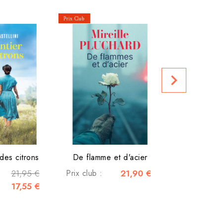
Les cottage
Prix public
navigate_next
des citrons
De flamme et d'acier
21,95 €
Prix club :
21,90 €
17,55 €