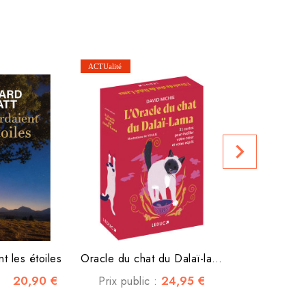
J'irai cherche
Prix public
navigate_next
nt les étoiles
Oracle du chat du Dalaï-lama
20,90 €
24,95 €
Prix public :