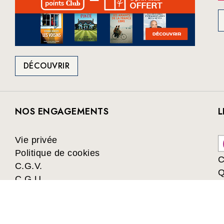
DÉCOUVRIR
NOS ENGAGEMENTS
L
Vie privée
Politique de cookies
C
C.G.V.
Q
C.G.U.
Collectivités
Les avantages du Club