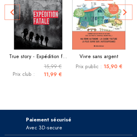
navigate_before
navigate_next
True story - Expédition fatale
Vivre sans argent
15,99 €
15,90 €
Prix public :
Prix club :
11,99 €
Paiement sécurisé
Avec 3D-secure