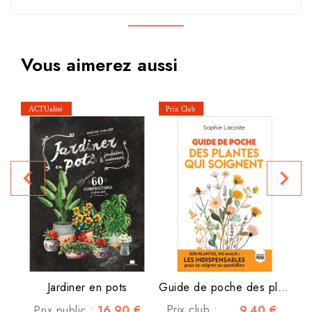
Vous aimerez aussi
navigate_before
navigate_next
Jardiner en pots
Guide de poche des plantes...
16,90 €
Prix club :
9,40 €
Prix public :