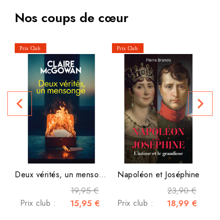
Nos coups de cœur
navigate_before
navigate_next
P
Deux vérités, un mensonge
Napoléon et Joséphine
19,95 €
23,90 €
Prix club :
15,95 €
Prix club :
18,99 €