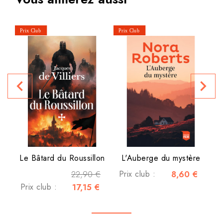
navigate_before
navigate_next
P
Le Bâtard du Roussillon
L'Auberge du mystère
22,90 €
Prix club :
8,60 €
Prix club :
17,15 €