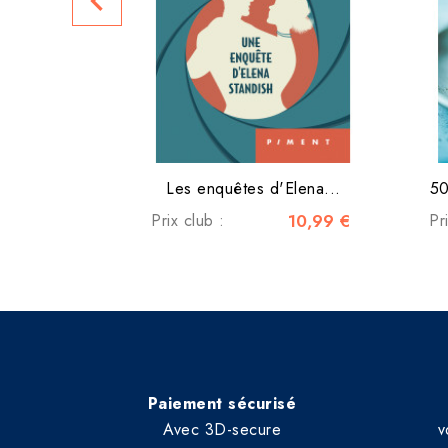
navigate_before
Les enquêtes d'Elena...
50
Prix club :
10,99 €
Pr
Paiement sécurisé
Avec 3D-secure
v