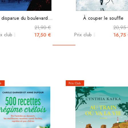
 disparue du boulevard...
À couper le souffle
21,90 €
20,95
ix club :
17,50 €
Prix club :
16,75