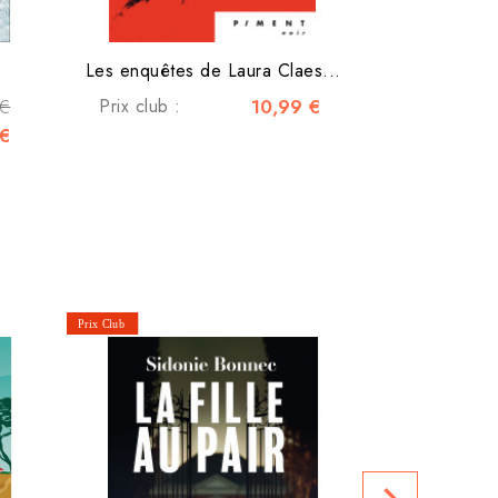
Les enquêtes de Laura Claes...
 €
Prix club :
10,99 €
 €
Le c
Prix club :