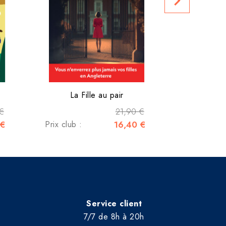
navigate_next
La Fille au pair
€
21,90 €
 €
Prix club :
16,40 €
Service client
7/7 de 8h à 20h