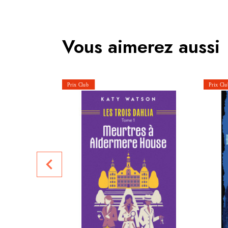
Vous aimerez aussi
navigate_before