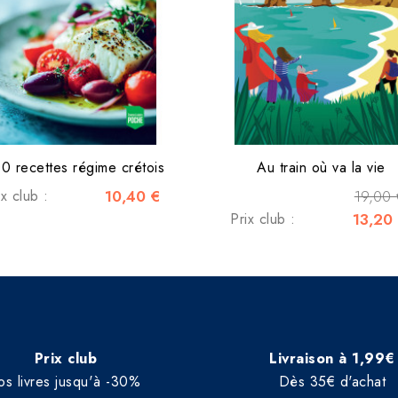
0 recettes régime crétois
Au train où va la vie
ix club :
10,40 €
19,00 
Prix club :
13,20
Prix club
Livraison à 1,99€
os livres jusqu'à -30%
Dès 35€ d'achat