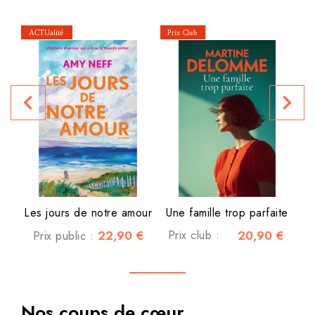
navigate_before
navigate_next
P
Les jours de notre amour
Une famille trop parfaite
22,90 €
Prix club :
20,90 €
Prix public :
Nos coups de cœur