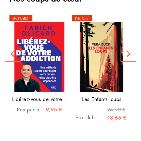
P
navigate_before
navigate_next
Libérez-vous de votre...
Les Enfants loups
9,95 €
24,90 €
Prix public :
Prix club :
18,65 €