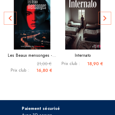
L
P
navigate_before
navigate_next
Les Beaux mensonges - Une...
Internato
21,00 €
Prix club :
18,90 €
Prix club :
16,80 €
Paiement sécurisé