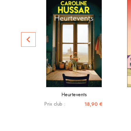
navigate_before
Heurtevents
Prix club :
18,90 €