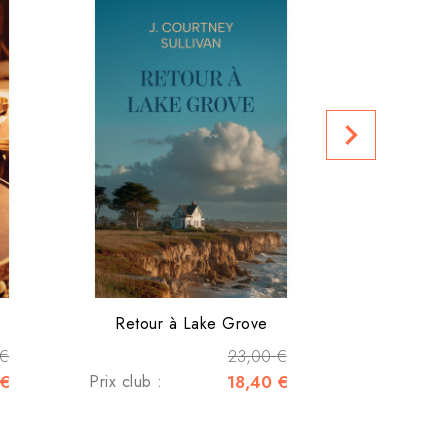
La fi
Prix club :
navigate_next
Retour à Lake Grove
 €
23,00 €
 €
Prix club :
18,40 €