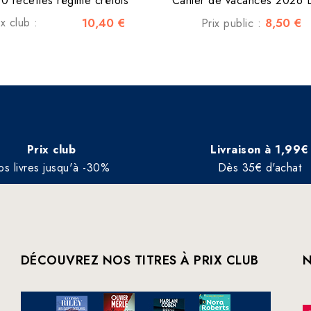
0 recettes régime crétois
Cahier de vacances 2026 L
ix club :
10,40 €
8,50 €
Prix public :
Prix club
Livraison à 1,99€
os livres jusqu'à -30%
Dès 35€ d'achat
DÉCOUVREZ NOS TITRES À PRIX CLUB
N