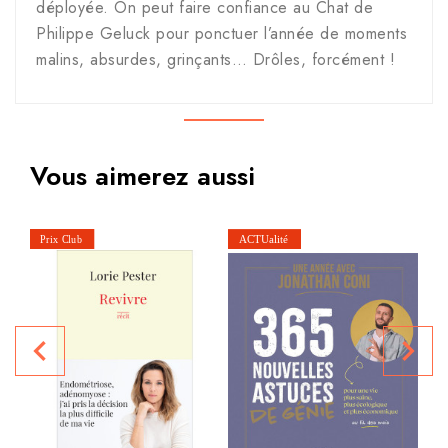
déployée. On peut faire confiance au Chat de
Philippe Geluck pour ponctuer l’année de moments
malins, absurdes, grinçants… Drôles, forcément !
Vous aimerez aussi
navigate_before
navigate_next
P