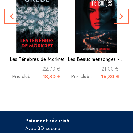
navigate_before
navigate_next
P
Les Ténèbres de Mörkret
Les Beaux mensonges - Une...
22,90 €
21,00 €
Prix club :
18,30 €
Prix club :
16,80 €
Paiement sécurisé
Avec 3D-secure