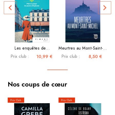
navigate_before
navigate_next
P
Les enquêtes de...
Meurtres au Mont-Saint-Michel
Prix club :
10,99 €
Prix club :
8,50 €
Nos coups de cœur