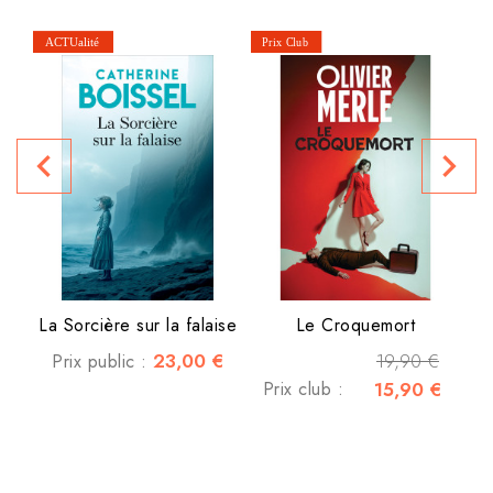
navigate_before
navigate_next
P
La Sorcière sur la falaise
Le Croquemort
23,00 €
19,90 €
Prix public :
Prix club :
15,90 €