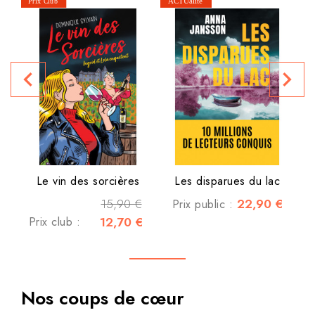
Si
P
navigate_before
navigate_next
Le vin des sorcières
Les disparues du lac
15,90 €
22,90 €
Prix public :
Prix club :
12,70 €
Nos coups de cœur