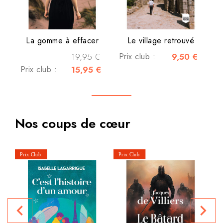
La gomme à effacer
Le village retrouvé
19,95 €
Prix club :
9,50 €
Prix club :
15,95 €
Nos coups de cœur
P
navigate_before
navigate_next