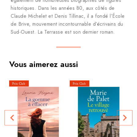
également de nombreuses biographies de figures
historiques. Dans les années 80, aux côtés de
Claude Michelet et Denis Tillinac, il a fondé l’École
de Brive, mouvement incontournable d’écrivains du
Sud-Ouest. La Terrasse est son dernier roman.
Vous aimerez aussi
P
navigate_before
navigate_next