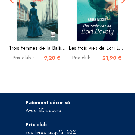
navigate_before
navigate_next
Trois femmes de la Baltique...
Les trois vies de Lori Lovely
Prix club :
9,20 €
Prix club :
21,90 €
Paiement sécurisé
Avec 3D-secure
Prix club
vos livres jusqu'à -30%