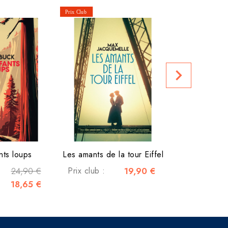
La gouv
Prix club :
navigate_next
nts loups
Les amants de la tour Eiffel
24,90 €
Prix club :
19,90 €
18,65 €