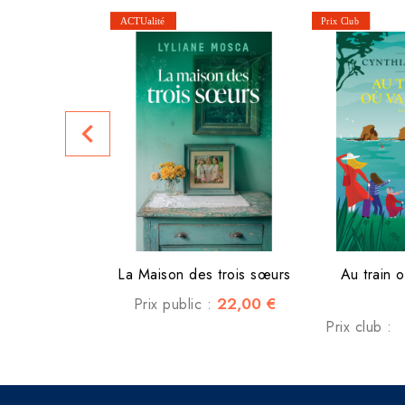
navigate_before
La Maison des trois sœurs
Au train o
22,00 €
Prix public :
Prix club :