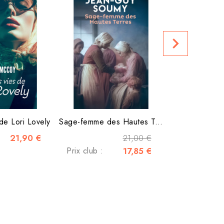
Au-delà 
Prix public
navigate_next
 de Lori Lovely
Sage-femme des Hautes Terres
21,90 €
21,00 €
Prix club :
17,85 €