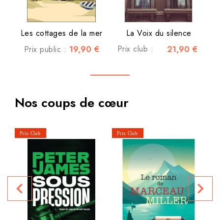
Les cottages de la mer
La Voix du silence
19,90 €
Prix club :
21,90 €
Prix public :
Nos coups de cœur
navigate_before
navigate_next
P