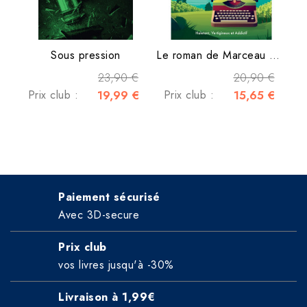
Sous pression
Le roman de Marceau Miller
23,90 €
20,90 €
Prix club :
19,99 €
Prix club :
15,65 €
Paiement sécurisé
Avec 3D-secure
Prix club
vos livres jusqu'à -30%
Livraison à 1,99€