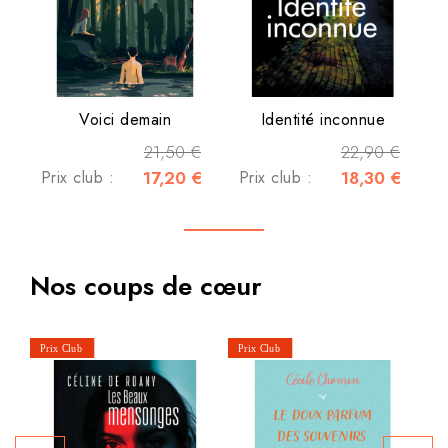
Voici demain
Identité inconnue
21,50 €
22,90 €
Prix club :
17,20 €
Prix club :
18,30 €
Nos coups de cœur
P