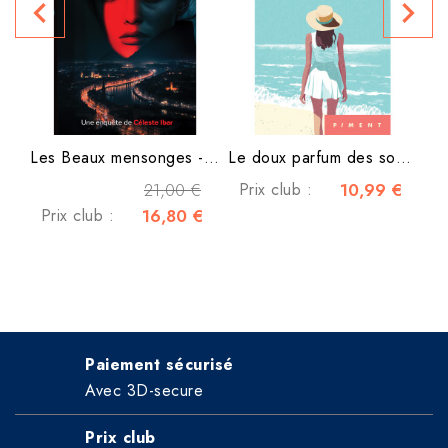
navigate_before
navigate_next
Les Beaux mensonges - Une...
Le doux parfum des souvenirs
21,00 €
Prix club :
10,99 €
Prix club :
16,80 €
Paiement sécurisé
Avec 3D-secure
Prix club