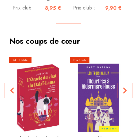
Prix club :
8,95 €
Prix club :
9,90 €
Nos coups de cœur
navigate_before
navigate_next
P