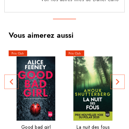
Vous aimerez aussi
L
navigate_before
navigate_next
P
Good bad girl
La nuit des fous