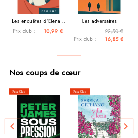
Les enquêtes d'Elena...
Les adversaires
Prix club :
10,99 €
22,50 €
Prix club :
16,85 €
Nos coups de cœur
navigate_before
navigate_next