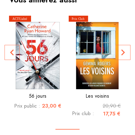
navigate_before
navigate_next
56 jours
Les voisins
23,00 €
20,90 €
Prix public :
Prix club :
17,75 €