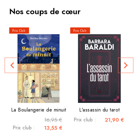
Nos coups de cœur
navigate_before
navigate_next
La Boulangerie de minuit
L'assassin du tarot
16,95 €
Prix club :
21,90 €
Prix club :
13,55 €