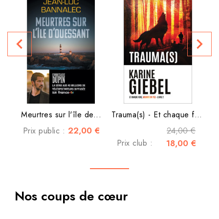
navigate_before
navigate_next
P
Meurtres sur l'île de...
Trauma(s) - Et chaque fois,...
22,00 €
24,00 €
Prix public :
Prix club :
18,00 €
Nos coups de cœur