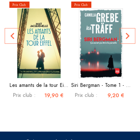
navigate_before
navigate_next
P
Les amants de la tour Eiffel
Siri Bergman - Tome 1 - Ça...
Prix club :
19,90 €
Prix club :
9,20 €