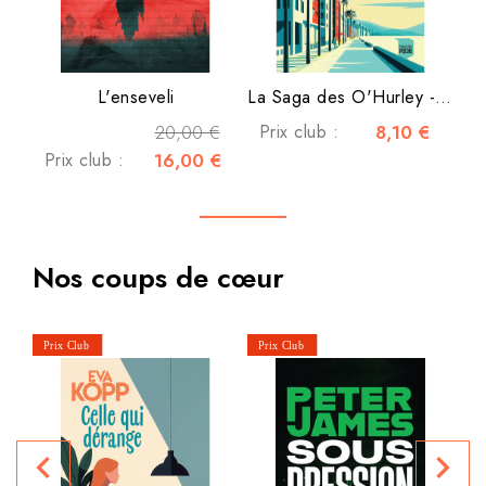
L'enseveli
La Saga des O'Hurley - Tome...
20,00 €
Prix club :
8,10 €
Prix club :
16,00 €
Nos coups de cœur
L
navigate_before
navigate_next
P